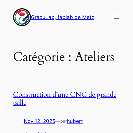
Aller
au
GraouLab, fablab de Metz
contenu
Catégorie :
Ateliers
Construction d’une CNC de grande
taille
Nov 12, 2025
—
hubert
par