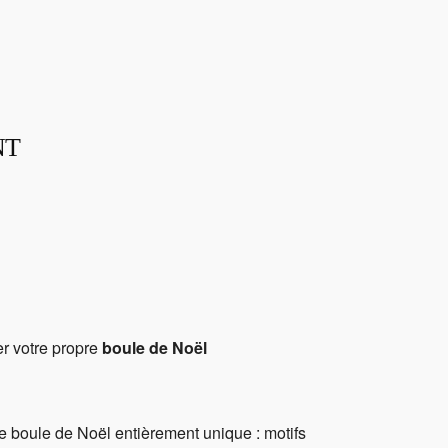
NT
ffice 365
Outlook Live
er votre propre
boule de Noël
e boule de Noël entièrement unique : motifs