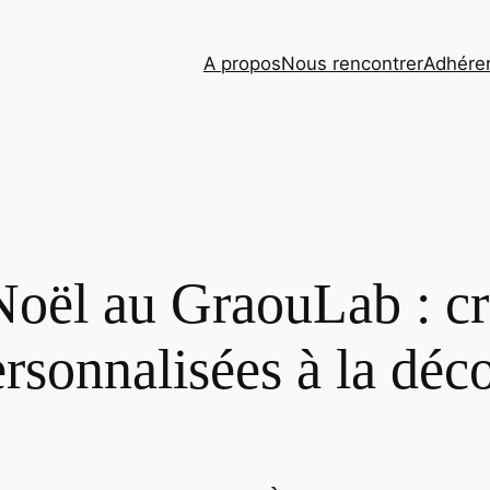
A propos
Nous rencontrer
Adhére
Noël au GraouLab : c
rsonnalisées à la déc