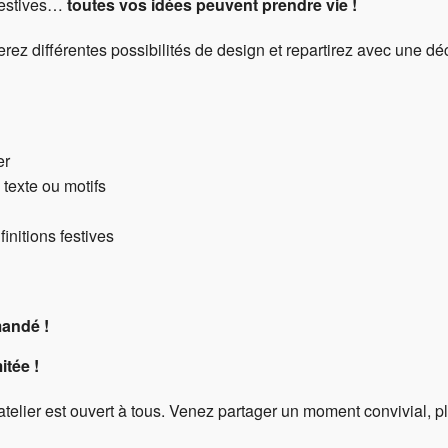
 festives…
toutes vos idées peuvent prendre vie !
z différentes possibilités de design et repartirez avec une déco
er
 texte ou motifs
initions festives
mandé !
itée !
telier est ouvert à tous. Venez partager un moment convivial, p