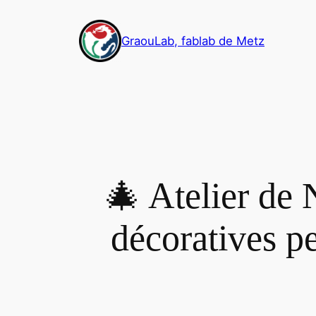
Aller
au
GraouLab, fablab de Metz
contenu
🎄 Atelier de 
décoratives pe