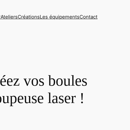
r
Ateliers
Créations
Les équipements
Contact
réez vos boules
oupeuse laser !