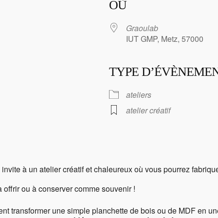
OÙ
Graoulab
IUT GMP, Metz, 57000
TYPE D’ÉVÈNEME
ier Google
iCalendar
O
ateliers
atelier créatif
 invite à un atelier créatif et chaleureux où vous pourrez fabriqu
 offrir ou à conserver comme souvenir !
ent transformer une simple planchette de bois ou de MDF en un